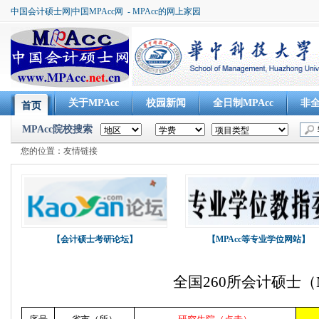
中国会计硕士网|中国MPAcc网 - MPAcc的网上家园
关于MPAcc
校园新闻
全日制MPAcc
非全
首页
aa
aa
aa
aa
MPAcc院校搜索
您的位置：友情链接
【会计硕士考研论坛】
【MPAcc等专业学位网站】
全国260所会计硕士（
20