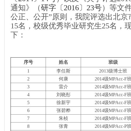
通知》（
研字〔2016〕23
号
）等文件
公正、公开”原则，我院评选出北京
15名，校级优秀毕业研究生25
名，
下：
序号
姓名
班级
1
李任斯
2013级博士班
2
何康
2014级MPAcc-F
3
雷介
2014级MPAcc-F
4
刘晓彤
2014级MPAcc-F
5
徐新宇
2014级MPAcc-F
6
张碧桦
2014级MPAcc-F
7
朱桢
2014级MPAcc-F
8
张青
2014级MPAcc-P