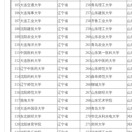
105
大连交通大学
辽宁省
256
青岛理工大学
山
106
大连海事大学
辽宁省
257
山东建筑大学
山
107
大连工业大学
辽宁省
258
齐鲁工业大学
山
108
沈阳建筑大学
辽宁省
259
山东理工大学
山
109
沈阳农业大学
辽宁省
260
山东农业大学
山
110
大连海洋大学
辽宁省
261
青岛农业大学
山
111
中国医科大学
辽宁省
262
山东第一医科大学
山
112
大连医科大学
辽宁省
263
山东中医药大学
山
113
辽宁中医药大学
辽宁省
264
山东师范大学
山
114
沈阳药科大学
辽宁省
265
曲阜师范大学
山
115
辽宁师范大学
辽宁省
266
聊城大学
山
116
沈阳师范大学
辽宁省
267
山东财经大学
山
117
渤海大学
辽宁省
268
山东艺术学院
山
118
大连外国语大学
辽宁省
269
青岛大学
山
119
东北财经大学
辽宁省
270
华北水利水电大学
河
120
沈阳体育学院
辽宁省
271
郑州大学
河