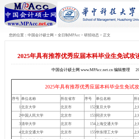
您的位置：
中国会计硕士网
>
全日制MPAcc
>
研招动态
> 正文
2025年具有推荐优秀应届本科毕业生免试
中国会计硕士网 www.MPAcc.net.cn 编辑整理
2
2025年具有推荐优秀应届本科毕业生免试
序号
单位名称
所在省市
序号
单位名称
所
1
北京大学
北京市
152
复旦大学
上
2
中国人民大学
北京市
153
同济大学
上
3
清华大学
北京市
154
上海交通大学
上
4
北京交通大学
北京市
155
华东理工大学
上