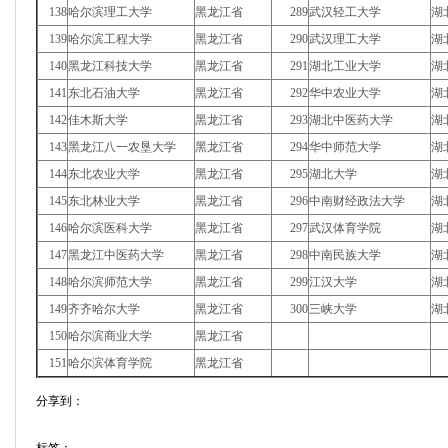
138
哈尔滨理工大学
黑龙江省
289
武汉轻工大学
湖
139
哈尔滨工程大学
黑龙江省
290
武汉理工大学
湖
140
黑龙江科技大学
黑龙江省
291
湖北工业大学
湖
141
东北石油大学
黑龙江省
292
华中农业大学
湖
142
佳木斯大学
黑龙江省
293
湖北中医药大学
湖
143
黑龙江八一农垦大学
黑龙江省
294
华中师范大学
湖
144
东北农业大学
黑龙江省
295
湖北大学
湖
145
东北林业大学
黑龙江省
296
中南财经政法大学
湖
146
哈尔滨医科大学
黑龙江省
297
武汉体育学院
湖
147
黑龙江中医药大学
黑龙江省
298
中南民族大学
湖
148
哈尔滨师范大学
黑龙江省
299
江汉大学
湖
149
齐齐哈尔大学
黑龙江省
300
三峡大学
湖
150
哈尔滨商业大学
黑龙江省
151
哈尔滨体育学院
黑龙江省
分享到：