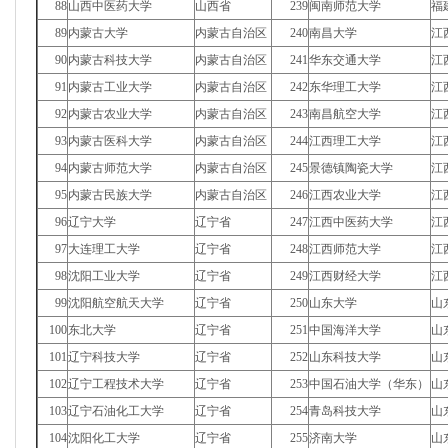
88
山西中医药大学
山西省
239
闽南师范大学
福
89
内蒙古大学
内蒙古自治区
240
南昌大学
江
90
内蒙古科技大学
内蒙古自治区
241
华东交通大学
江
91
内蒙古工业大学
内蒙古自治区
242
东华理工大学
江
92
内蒙古农业大学
内蒙古自治区
243
南昌航空大学
江
93
内蒙古医科大学
内蒙古自治区
244
江西理工大学
江
94
内蒙古师范大学
内蒙古自治区
245
景德镇陶瓷大学
江
95
内蒙古民族大学
内蒙古自治区
246
江西农业大学
江
96
辽宁大学
辽宁省
247
江西中医药大学
江
97
大连理工大学
辽宁省
248
江西师范大学
江
98
沈阳工业大学
辽宁省
249
江西财经大学
江
99
沈阳航空航天大学
辽宁省
250
山东大学
山
100
东北大学
辽宁省
251
中国海洋大学
山
101
辽宁科技大学
辽宁省
252
山东科技大学
山
102
辽宁工程技术大学
辽宁省
253
中国石油大学（华东）
山
103
辽宁石油化工大学
辽宁省
254
青岛科技大学
山
104
沈阳化工大学
辽宁省
255
济南大学
山