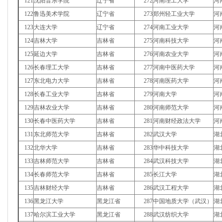
121
沈阳音乐学院
辽宁省
272
河南理工大学
河
122
鲁迅美术学院
辽宁省
273
郑州轻工业大学
河
123
大连大学
辽宁省
274
河南工业大学
河
124
吉林大学
吉林省
275
河南科技大学
河
125
延边大学
吉林省
276
河南农业大学
河
126
长春理工大学
吉林省
277
河南中医药大学
河
127
东北电力大学
吉林省
278
河南医药大学
河
128
长春工业大学
吉林省
279
河南大学
河
129
吉林农业大学
吉林省
280
河南师范大学
河
130
长春中医药大学
吉林省
281
河南财经政法大学
河
131
东北师范大学
吉林省
282
武汉大学
湖
132
北华大学
吉林省
283
华中科技大学
湖
133
吉林师范大学
吉林省
284
武汉科技大学
湖
134
长春师范大学
吉林省
285
长江大学
湖
135
吉林财经大学
吉林省
286
武汉工程大学
湖
136
黑龙江大学
黑龙江省
287
中国地质大学（武汉）
湖
137
哈尔滨工业大学
黑龙江省
288
武汉纺织大学
湖