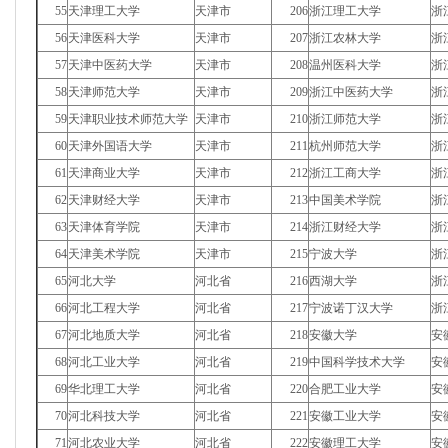
55
天津理工大学
天津市
206
浙江理工大学
浙
56
天津医科大学
天津市
207
浙江农林大学
浙
57
天津中医药大学
天津市
208
温州医科大学
浙
58
天津师范大学
天津市
209
浙江中医药大学
浙
59
天津职业技术师范大学
天津市
210
浙江师范大学
浙
60
天津外国语大学
天津市
211
杭州师范大学
浙
61
天津商业大学
天津市
212
浙江工商大学
浙
62
天津财经大学
天津市
213
中国美术学院
浙
63
天津体育学院
天津市
214
浙江财经大学
浙
64
天津美术学院
天津市
215
宁波大学
浙
65
河北大学
河北省
216
西湖大学
浙
66
河北工程大学
河北省
217
宁波诺丁汉大学
浙
67
河北地质大学
河北省
218
安徽大学
安
68
河北工业大学
河北省
219
中国科学技术大学
安
69
华北理工大学
河北省
220
合肥工业大学
安
70
河北科技大学
河北省
221
安徽工业大学
安
71
河北农业大学
河北省
222
安徽理工大学
安