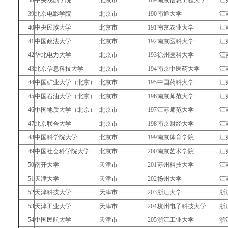
38
中央戏剧学院
北京市
189
南京信息工程大学
江
39
北京电影学院
北京市
190
南通大学
江
40
中央民族大学
北京市
191
南京农业大学
江
41
中国政法大学
北京市
192
南京医科大学
江
42
华北电力大学
北京市
193
徐州医科大学
江
43
北京信息科技大学
北京市
194
南京中医药大学
江
44
中国矿业大学（北京）
北京市
195
中国药科大学
江
45
中国石油大学（北京）
北京市
196
南京师范大学
江
46
中国地质大学（北京）
北京市
197
江苏师范大学
江
47
北京联合大学
北京市
198
南京财经大学
江
48
中国科学院大学
北京市
199
南京体育学院
江
49
中国社会科学院大学
北京市
200
南京艺术学院
江
50
南开大学
天津市
201
苏州科技大学
江
51
天津大学
天津市
202
扬州大学
江
52
天津科技大学
天津市
203
浙江大学
浙
53
天津工业大学
天津市
204
杭州电子科技大学
浙
54
中国民航大学
天津市
205
浙江工业大学
浙