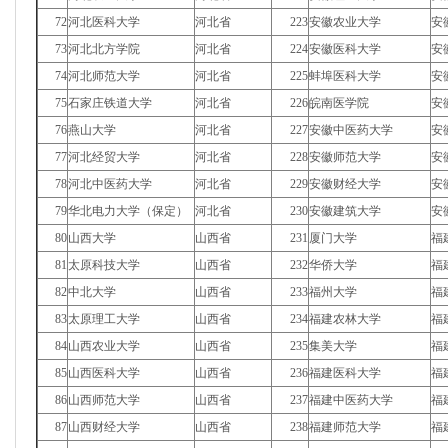
72
河北医科大学
河北省
223
安徽农业大学
安
73
河北北方学院
河北省
224
安徽医科大学
安
74
河北师范大学
河北省
225
蚌埠医科大学
安
75
石家庄铁道大学
河北省
226
皖南医学院
安
76
燕山大学
河北省
227
安徽中医药大学
安
77
河北经贸大学
河北省
228
安徽师范大学
安
78
河北中医药大学
河北省
229
安徽财经大学
安
79
华北电力大学（保定）
河北省
230
安徽建筑大学
安
80
山西大学
山西省
231
厦门大学
福
81
太原科技大学
山西省
232
华侨大学
福
82
中北大学
山西省
233
福州大学
福
83
太原理工大学
山西省
234
福建农林大学
福
84
山西农业大学
山西省
235
集美大学
福
85
山西医科大学
山西省
236
福建医科大学
福
86
山西师范大学
山西省
237
福建中医药大学
福
87
山西财经大学
山西省
238
福建师范大学
福